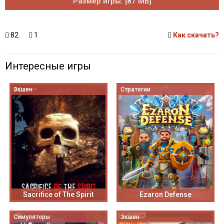
Размер игры: [87 MB]
82
1
Как скачать?
Интересные игры
Экшен
Стратегии
Sacrifice of The Spirit
Ezaron Defense
Симуляторы
Экшен