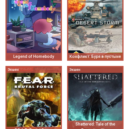
Legend of Homebody
Конфликт: Буря в пустыне
Экшен
Экшен
Shattered: Tale of the