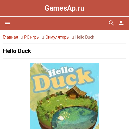
GamesAp.ru
search
person
menu
Главная
PC игры
Симуляторы
Hello Duck
Hello Duck