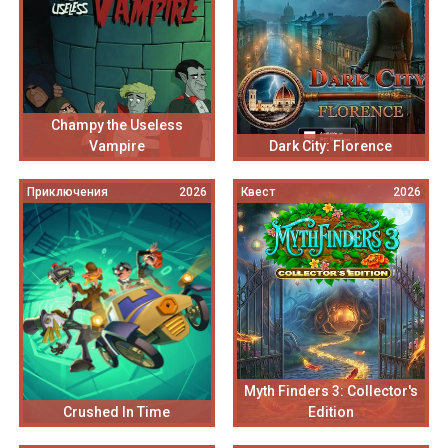
Champy the Useless
Vampire
Dark City: Florence
Приключения
2026
Квест
2026
Myth Finders 3: Collector's
Crushed In Time
Edition