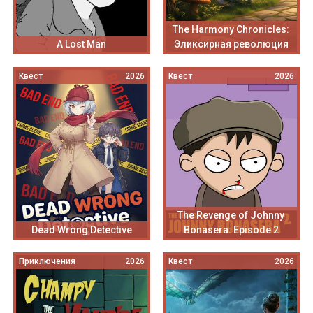
The Harmony Chronicles:
A Lost Man
Эликсирная революция
Квест
2026
Квест
2026
The Revenge of Johnny
Dead Wrong Detective
Bonasera: Episode 2
Приключения
2026
Квест
2026