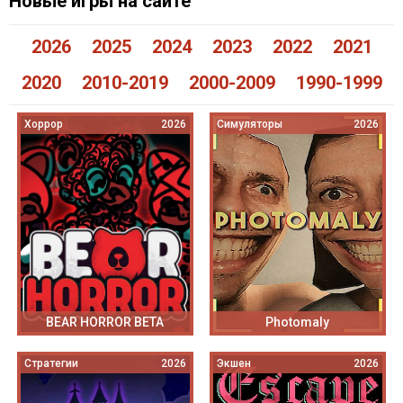
Новые игры на сайте
2026
2025
2024
2023
2022
2021
2020
2010-2019
2000-2009
1990-1999
Хоррор
2026
Симуляторы
2026
BEAR HORROR BETA
Photomaly
Стратегии
2026
Экшен
2026