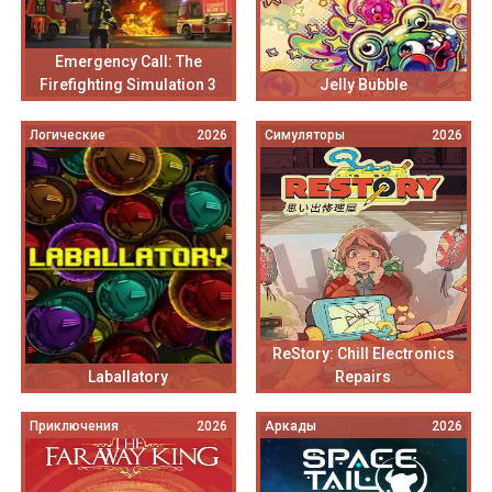
Emergency Call: The
Firefighting Simulation 3
Jelly Bubble
Логические
2026
Симуляторы
2026
ReStory: Chill Electronics
Laballatory
Repairs
Приключения
2026
Аркады
2026