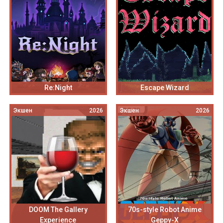
Re:Night
Escape Wizard
Экшен
2026
Экшен
2026
DOOM The Gallery
70s-style Robot Anime
Experience
Geppy-X