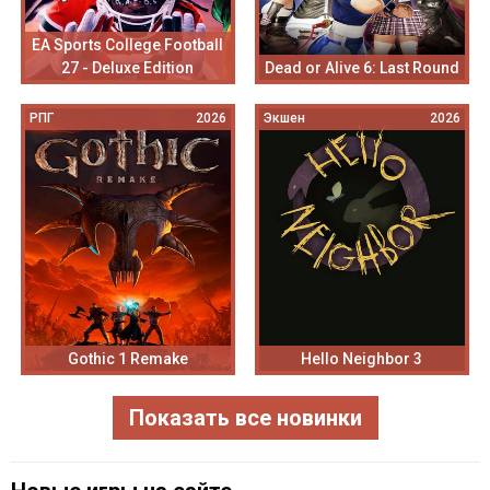
EA Sports College Football
27 - Deluxe Edition
Dead or Alive 6: Last Round
РПГ
2026
Экшен
2026
Gothic 1 Remake
Hello Neighbor 3
Показать все новинки