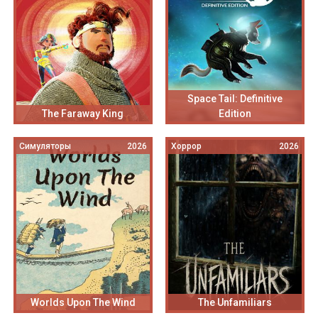
Space Tail: Definitive
The Faraway King
Edition
Симуляторы
2026
Хоррор
2026
Worlds Upon The Wind
The Unfamiliars