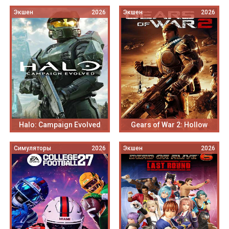
Экшен
2026
Экшен
2026
Halo: Campaign Evolved
Gears of War 2: Hollow
Симуляторы
2026
Экшен
2026