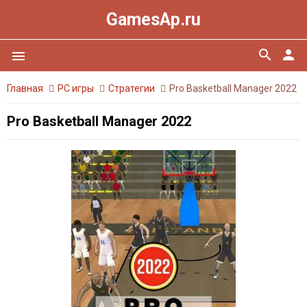
GamesAp.ru
search
person
menu
Главная
PC игры
Стратегии
Pro Basketball Manager 2022
Pro Basketball Manager 2022