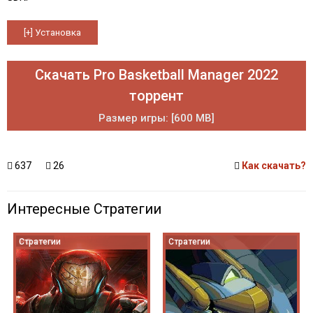
Скачать Pro Basketball Manager 2022
торрент
Размер игры: [600 MB]
637
26
Как скачать?
Интересные Стратегии
Стратегии
Стратегии