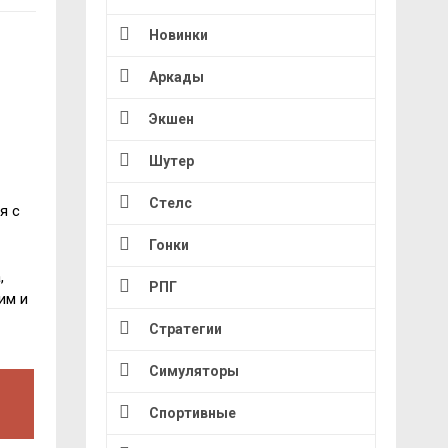
Новинки
Аркады
Экшен
Шутер
Стелс
я с
Гонки
,
РПГ
им и
Стратегии
Симуляторы
Спортивные