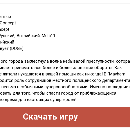
'em up
 Concept
ncept
усский, Английский, Multi11
лийский
вует (DOGE)
ого города захлестнула волна небывалой преступности, котора
нает принимать всё более и более зловещие обороты. Как
е жители нуждаются в вашей помощи как никогда! В "Mayhem
тводится роль сотрудников местного полицейского департамента
 весьма необычными суперспособностями! Именно последние 
овать для того, чтобы спасти город от приближающейся
о время для настоящих супергероев!
Скачать игру