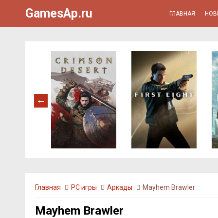
GamesAp.ru
ГЛАВНАЯ
НОВ
Главная
PC игры
Аркады
Mayhem Brawler
Mayhem Brawler