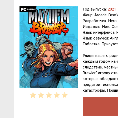
Год выпуска:
2021
Жанр: Arcade, Beat
Разработчик: Hero
Издатель: Hero Co
Язык интерфейса: Р
Язык озвучки: Анг
Таблетка: Присутст
Улицы вашего родн
каждым годом начи
следствие, местны
Brawler" игроку о
которые обладают
предстоит использ
катастрофы. Пришл