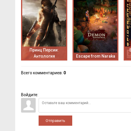
Принц Персии:
Антология
Escape from Naraka
Всего комментариев
:
0
Войдите:
Отправить