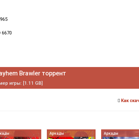
 965
D 6670
ayhem Brawler торрент
мер игры: [1.11 GB]
Как ска
кады
Аркады
Аркады