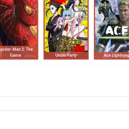
Spider-Man 2: The
Game
UnderParty
Ace Lightnin