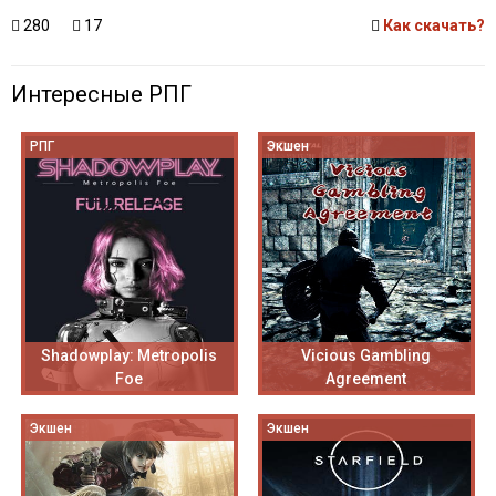
280
17
Как скачать?
Интересные РПГ
РПГ
Экшен
Shadowplay: Metropolis
Vicious Gambling
Foe
Agreement
Экшен
Экшен