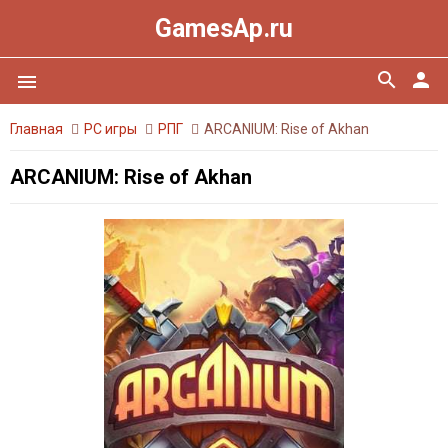
GamesAp.ru
search
person
menu
Главная
PC игры
РПГ
ARCANIUM: Rise of Akhan
ARCANIUM: Rise of Akhan