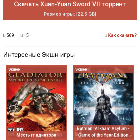
Скачать Xuan-Yuan Sword VII торрент
Размер игры: [22.5 GB]
569
15
Как скачать?
Интересные Экшн игры
Экшен
Экшен
Batman: Arkham Asylum -
Месть гладиатора
Game of the Year Edition