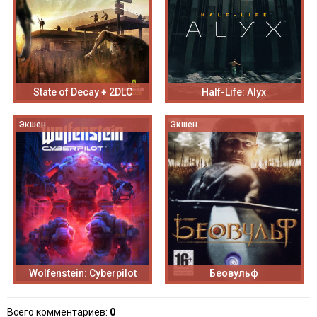
State of Decay + 2DLC
Half-Life: Alyx
Экшен
Экшен
Wolfenstein: Cyberpilot
Беовульф
Всего комментариев
:
0