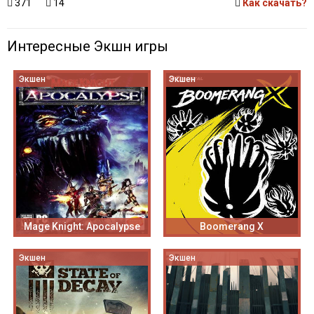
371
14
Как скачать?
Интересные Экшн игры
Экшен
Экшен
Mage Knight: Apocalypse
Boomerang X
Экшен
Экшен