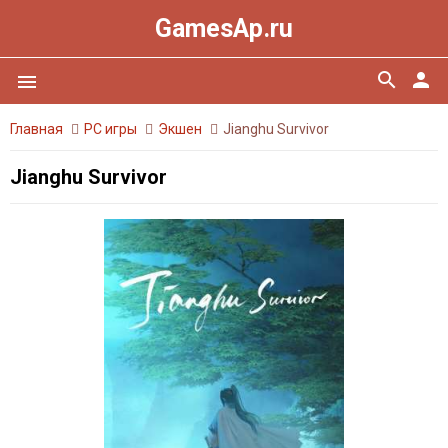
GamesAp.ru
search
person
menu
Главная
PC игры
Экшен
Jianghu Survivor
Jianghu Survivor