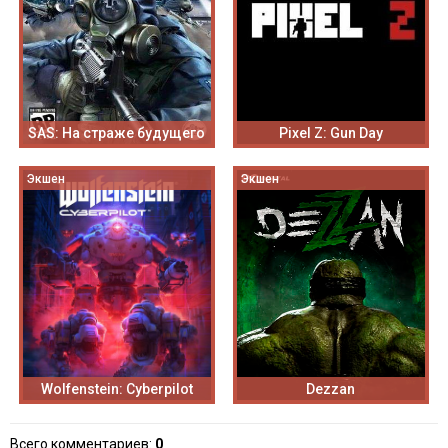
SAS: На страже будущего
Pixel Z: Gun Day
Экшен
Экшен
Wolfenstein: Cyberpilot
Dezzan
Всего комментариев
:
0