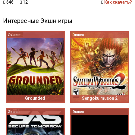
646
12
Как скачать?
Интересные Экшн игры
Экшен
Экшен
Grounded
Sengoku musou 2
Экшен
Экшен