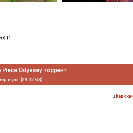
ctX 11
 Piece Odyssey торрент
ер игры: [29.42 GB]
Как ска