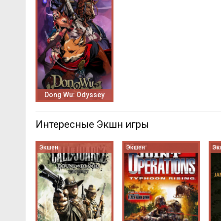
Dong Wu: Odyssey
Интересные Экшн игры
Экшен
Экшен
Эк