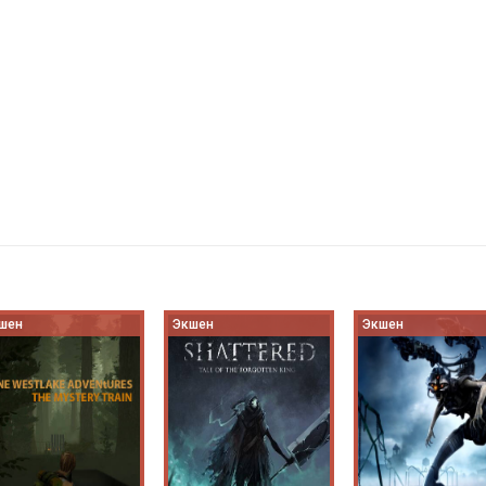
шен
Экшен
Экшен