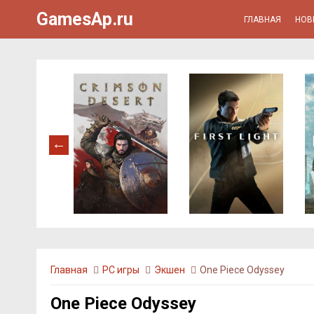
GamesAp.ru
ГЛАВНАЯ
НОВ
Главная
PC игры
Экшен
One Piece Odyssey
One Piece Odyssey