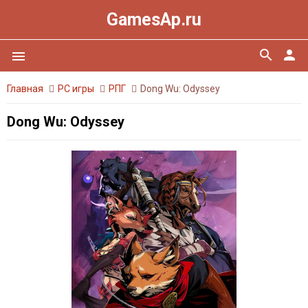
GamesAp.ru
search
person
menu
Главная
PC игры
РПГ
Dong Wu: Odyssey
Dong Wu: Odyssey