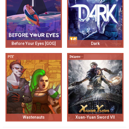
Before Your Eyes [GOG]
Dark
РПГ
Экшен
Wastenauts
Xuan-Yuan Sword VII