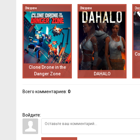
Экшен
Экшен
Эк
C
Clone Drone in the
Danger Zone
DAHALO
Всего комментариев
:
0
Войдите: