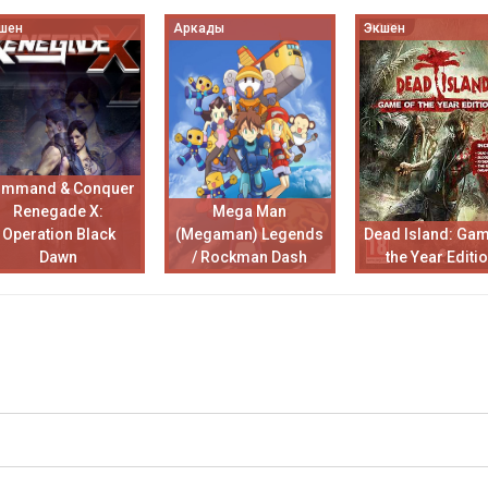
шен
Аркады
Экшен
ommand & Conquer
Renegade X:
Mega Man
Operation Black
(Megaman) Legends
Dead Island: Gam
Dawn
/ Rockman Dash
the Year Editi