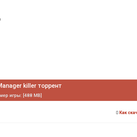
а
anager killer торрент
мер игры: [488 MB]
Как ска