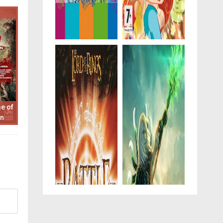
e of
on