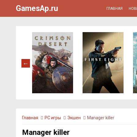
GamesAp.ru
ГЛАВНАЯ
НОВ
Главная
PC игры
Экшен
Manager killer
Manager killer