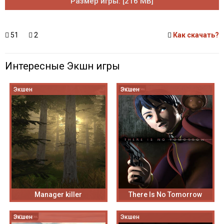
Размер игры: [216 MB]
51
2
Как скачать?
Интересные Экшн игры
Экшен
Экшен
Manager killer
There Is No Tomorrow
Экшен
Экшен