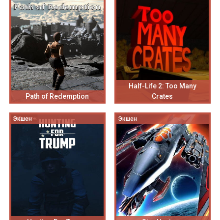
Half-Life 2: Too Many
Path of Redemption
Crates
Экшен
Экшен