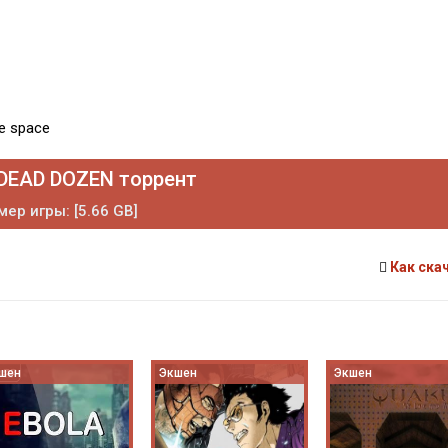
e space
DEAD DOZEN торрент
мер игры: [5.66 GB]
Как ска
шен
Экшен
Экшен