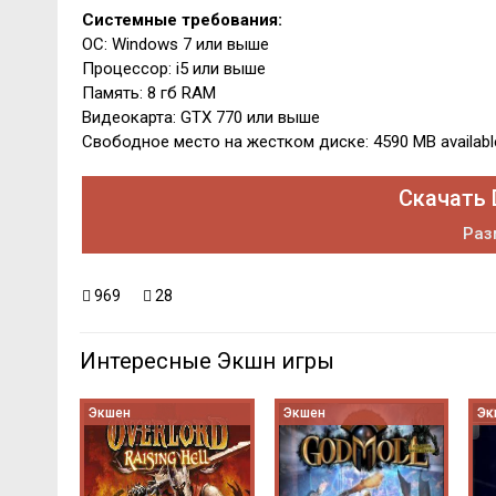
Системные требования:
ОС: Windows 7 или выше
Процессор: i5 или выше
Память: 8 гб RAM
Видеокарта: GTX 770 или выше
Свободное место на жестком диске: 4590 MB availabl
Скачать 
Раз
969
28
Интересные Экшн игры
Экшен
Экшен
Эк