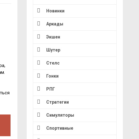
Новинки
Аркады
Экшен
Шутер
Стелс
ра,
ам.
Гонки
РПГ
аться
Стратегии
Симуляторы
Спортивные