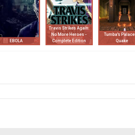
Travis Strikes Again:
No More Heroes -
Tumba's Palace
EBOLA
Complete Edition
Quake