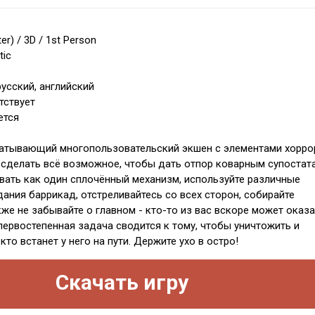
er) / 3D / 1st Person
tic
усский, английский
тствует
ется
атывающий многопользовательский экшен с элементами хорро
 сделать всё возможное, чтобы дать отпор коварным супостат
вать как один сплочённый механизм, используйте различные
ания баррикад, отстреливайтесь со всех сторон, собирайте
кже не забывайте о главном - кто-то из вас вскоре может оказ
 первостепенная задача сводится к тому, чтобы уничтожить и
кто встанет у него на пути. Держите ухо в остро!
Скачать игру