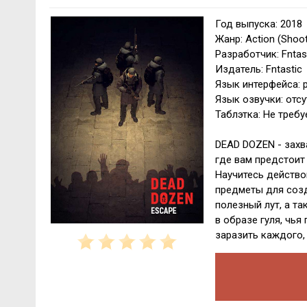
Год выпуска: 2018
Жанр: Action (Shoot
Разработчик: Fntas
Издатель: Fntastic
Язык интерфейса: р
Язык озвучки: отсу
Таблэтка: Не требу
DEAD DOZEN - захв
где вам предстоит
Научитесь действо
предметы для созд
полезный лут, а та
в образе гуля, чья
заразить каждого, 