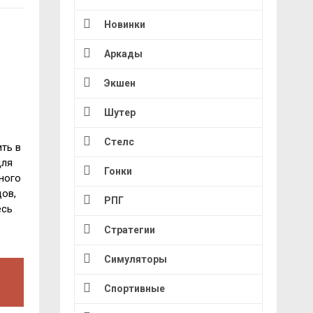
Новинки
Аркады
Экшен
Шутер
Стелс
ть в
для
Гонки
ного
ов,
РПГ
есь
Стратегии
Симуляторы
Спортивные