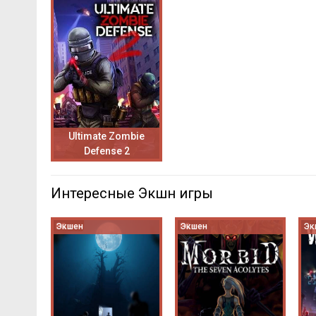
Ultimate Zombie
Defense 2
Интересные Экшн игры
Экшен
Экшен
Эк