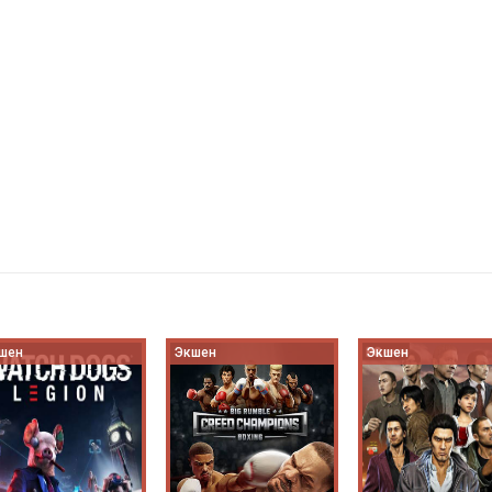
шен
Экшен
Экшен