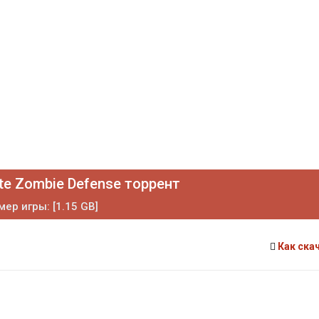
te Zombie Defense торрент
мер игры: [1.15 GB]
Как ска