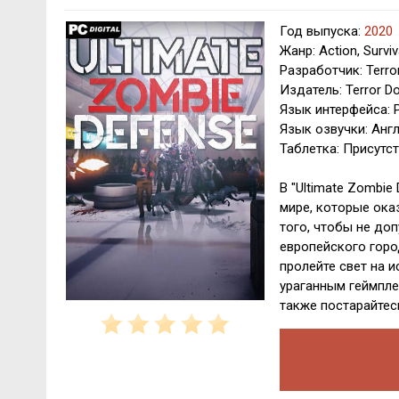
Год выпуска:
2020
Жанр: Action, Survi
Разработчик: Terro
Издатель: Terror Do
Язык интерфейса: Р
Язык озвучки: Анг
Таблетка: Присутс
В "Ultimate Zombi
мире, которые ока
того, чтобы не до
европейского горо
пролейте свет на 
ураганным геймпле
также постарайтес