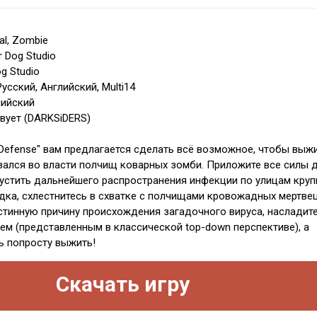
val, Zombie
r Dog Studio
g Studio
усский, Английский, Multi14
лийский
твует (DARKSiDERS)
e Defense" вам предлагается сделать всё возможное, чтобы выжи
зался во власти полчищ коварных зомби. Приложите все силы 
пустить дальнейшего распространения инфекции по улицам круп
дка, схлестнитесь в схватке с полчищами кровожадных мертвец
истинную причину происхождения загадочного вируса, насладит
ем (представленным в классической top-down перспективе), а
ь попросту выжить!
Скачать игру