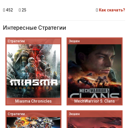
452
25
Как скачать?
Интересные Стратегии
Стратегии
Экшен
Miasma Chronicles
MechWarrior 5: Clans
Стратегии
Экшен