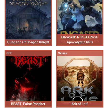
Encased: A Sci-Fi Post-
Dungeon Of Dragon Knight
Apocalyptic RPG
РПГ
Экшен
BEAST: False Prophet
Ark of Loif