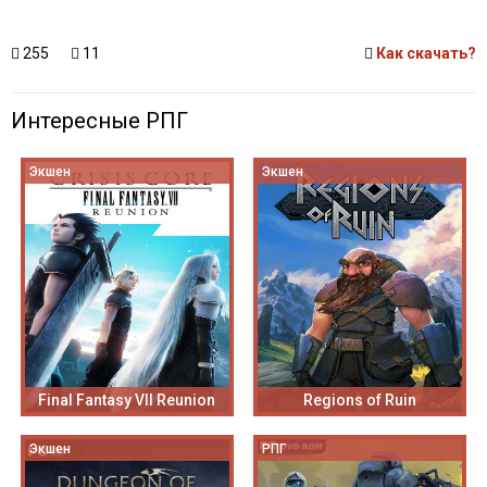
255
11
Как скачать?
Интересные РПГ
Экшен
Экшен
Final Fantasy VII Reunion
Regions of Ruin
Экшен
РПГ