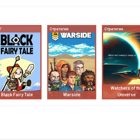
Г
Стратегии
Стратегии
Watchers of t
Black Fairy Tale
Warside
Universe