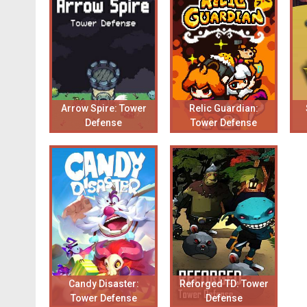
Arrow Spire: Tower
Relic Guardian:
Defense
Tower Defense
Candy Disaster:
Reforged TD: Tower
Tower Defense
Defense