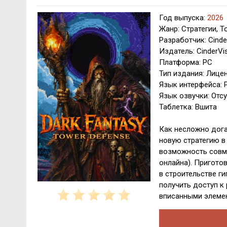
Год выпуска:
2026
Жанр: Стратегии, T
Разработчик: Cinde
Издатель: CinderVi
Платформа: PC
Тип издания: Лице
Язык интерфейса: 
Язык озвучки: Отсу
Таблетка: Вшита
Как несложно догад
новую стратегию в 
возможность совме
онлайна). Пригото
в строительстве ги
получить доступ к
вписанными элемен