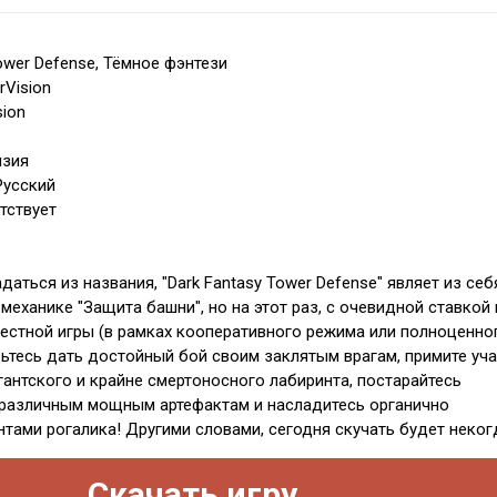
ower Defense, Тёмное фэнтези
rVision
sion
нзия
Русский
тствует
аться из названия, "Dark Fantasy Tower Defense" являет из себ
механике "Защита башни", но на этот раз, с очевидной ставкой 
стной игры (в рамках кооперативного режима или полноценно
вьтесь дать достойный бой своим заклятым врагам, примите уч
гантского и крайне смертоносного лабиринта, постарайтесь
 различным мощным артефактам и насладитесь органично
тами рогалика! Другими словами, сегодня скучать будет неког
Скачать игру