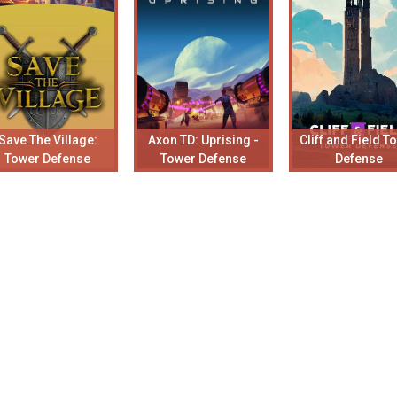
Save The Village:
Axon TD: Uprising -
Cliff and Field T
Tower Defense
Tower Defense
Defense