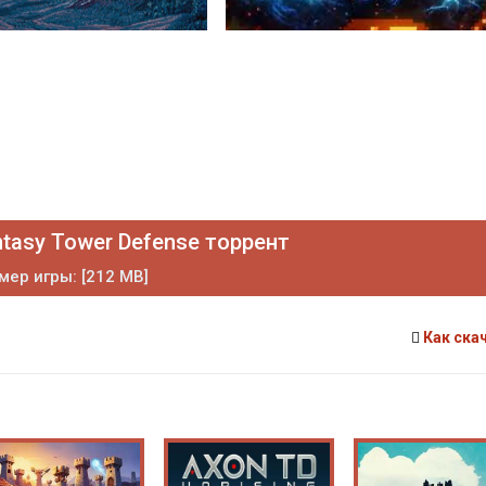
ntasy Tower Defense торрент
мер игры: [212 MB]
Как ска