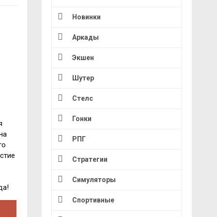
Новинки
Аркады
Экшен
Шутер
Стелс
Гонки
я
на
РПГ
го
астие
Стратегии
Симуляторы
да!
Спортивные