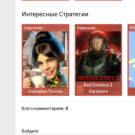
Интересные Стратегии
Стратегии
Стратегии
РП
Red Solstice 2:
Espresso Tycoon
Survivors
Всего комментариев
:
0
Войдите: