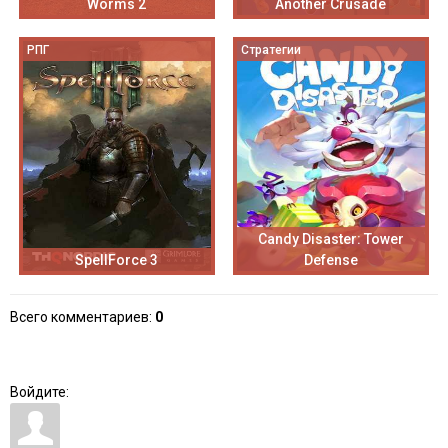
Worms 2
Another Crusade
РПГ
Стратегии
Candy Disaster: Tower
SpellForce 3
Defense
Всего комментариев
:
0
Войдите: