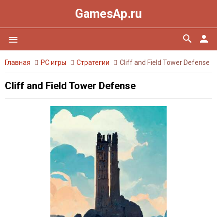
GamesAp.ru
search
person
menu
Главная
PC игры
Стратегии
Cliff and Field Tower Defense
Cliff and Field Tower Defense