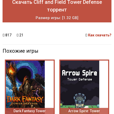
Скачать Cliff and Field Tower Defense
торрент
Размер игры: [1.32 GB]
817
21
Как скачать?
Похожие игры
Dark Fantasy Tower
Arrow Spire: Tower