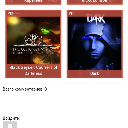
Каратель
RICO: London
РПГ
РПГ
Black Geyser: Couriers of
Darkness
Dark
Всего комментариев
:
0
Войдите: