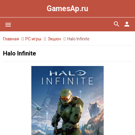
GamesAp.ru
search
person
menu
Главная
PC игры
Экшен
Halo Infinite
Halo Infinite