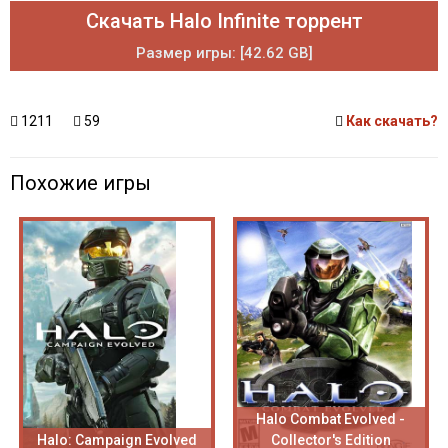
Скачать Halo Infinite торрент
Размер игры: [42.62 GB]
1211
59
Как скачать?
Похожие игры
Halo Combat Evolved -
Halo: Campaign Evolved
Collector's Edition