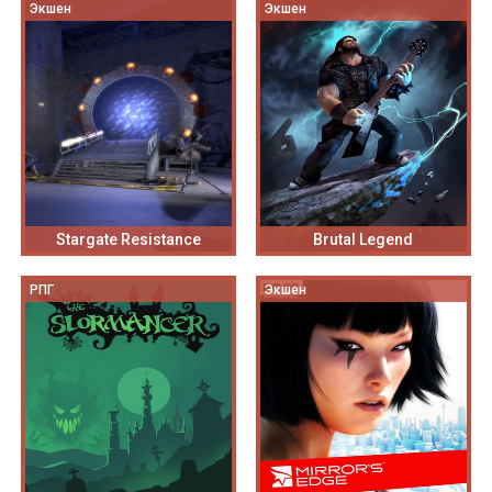
Экшен
Экшен
Stargate Resistance
Brutal Legend
РПГ
Экшен