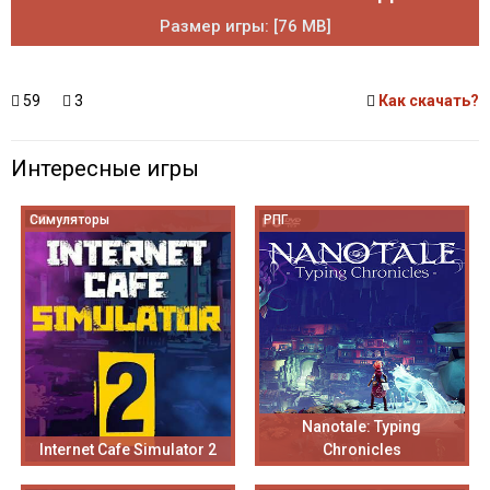
Размер игры: [76 MB]
59
3
Как скачать?
Интересные игры
Симуляторы
РПГ
Nanotale: Typing
Internet Cafe Simulator 2
Chronicles