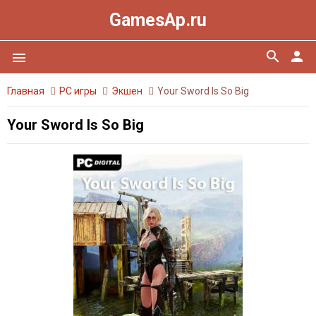
GamesAp.ru
search
person
menu
Главная
PC игры
Экшен
Your Sword Is So Big
Your Sword Is So Big