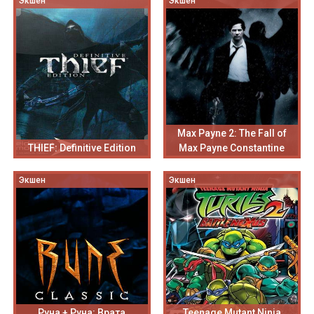
Экшен
Экшен
Max Payne 2: The Fall of
THIEF: Definitive Edition
Max Payne Constantine
Экшен
Экшен
Руна + Руна: Врата
Teenage Mutant Ninja