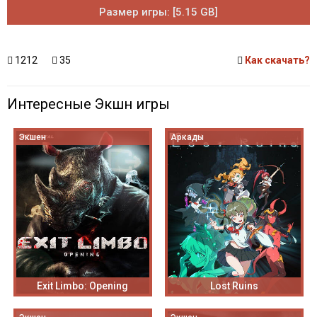
Размер игры: [5.15 GB]
1212
35
Как скачать?
Интересные Экшн игры
Экшен
Аркады
Exit Limbo: Opening
Lost Ruins