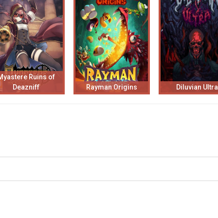
Myastere Ruins of
Deazniff
Rayman Origins
Diluvian Ultra