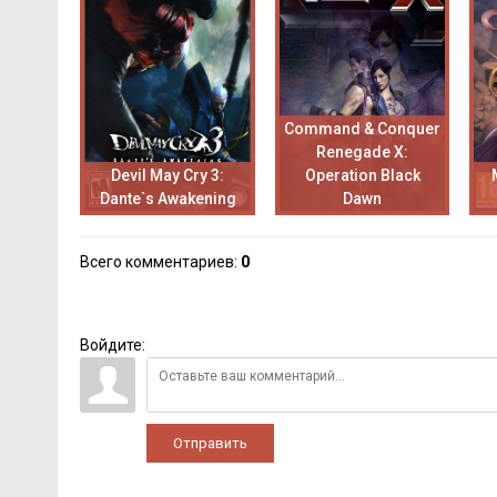
Command & Conquer
Renegade X:
Devil May Cry 3:
Operation Black
Dante`s Awakening
Dawn
Всего комментариев
:
0
Войдите:
Отправить