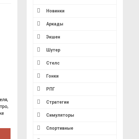
Новинки
Аркады
Экшен
Шутер
Стелс
Гонки
РПГ
еля,
Стратегии
тро,
же
Симуляторы
Спортивные