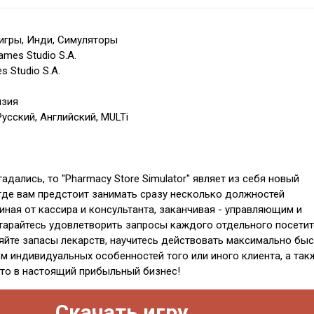
игры, Инди, Симуляторы
ames Studio S.A.
s Studio S.A.
нзия
усский, Английский, MULTi
адались, то "Pharmacy Store Simulator" являет из себя новый
 где вам предстоит занимать сразу несколько должностей
иная от кассира и консультанта, заканчивая - управляющим и
арайтесь удовлетворить запросы каждого отдельного посетит
яйте запасы лекарств, научитесь действовать максимально быс
ом индивидуальных особенностей того или иного клиента, а так
сто в настоящий прибыльный бизнес!
Скачать игру