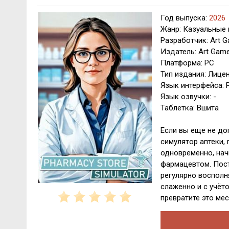
Год выпуска:
2026
Жанр: Казуальные 
Разработчик: Art G
Издатель: Art Game
Платформа: PC
Тип издания: Лице
Язык интерфейса: Р
Язык озвучки: -
Таблетка: Вшита
Если вы еще не дог
симулятор аптеки,
одновременно, нач
фармацевтом. Пост
регулярно восполн
слаженно и с учёт
превратите это ме