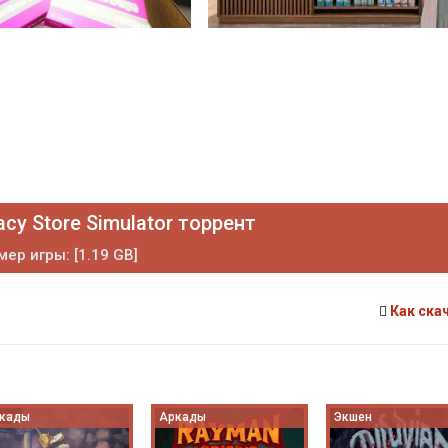
cy Store Simulator торрент
мер игры: [1.19 GB]
Как ска
кады
Аркады
Экшен