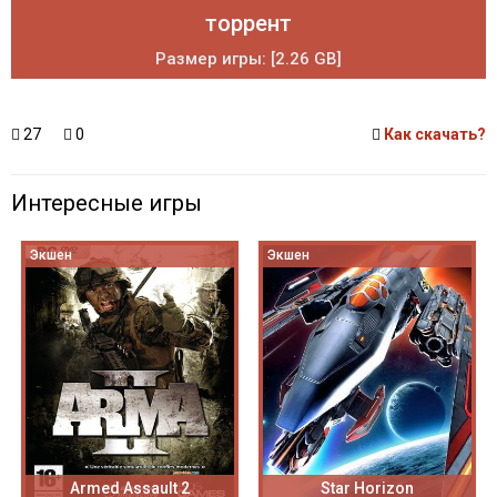
торрент
Размер игры: [2.26 GB]
27
0
Как скачать?
Интересные игры
Экшен
Экшен
Armed Assault 2
Star Horizon