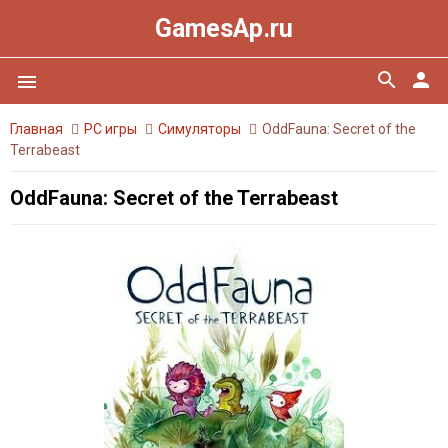
GamesAp.ru
search
person
menu
Главная
PC игры
Симуляторы
OddFauna: Secret of the
Terrabeast
OddFauna: Secret of the Terrabeast