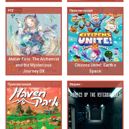
РПГ
Приключения
Atelier Firis: The Alchemist
and the Mysterious
Citizens Unite!: Earth x
Journey DX
Space
Приключения
Экшен