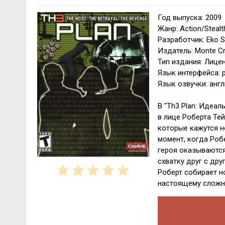
Год выпуска: 2009
Жанр: Action/Stealt
Разработчик: Eko S
Издатель: Monte Cr
Тип издания: Лице
Язык интерфейса: 
Язык озвучки: анг
В "Th3 Plan: Идеа
в лице Роберта Те
которые кажутся н
момент, когда Роб
героя оказываются
схватку друг с др
Роберт собирает н
настоящему сложны