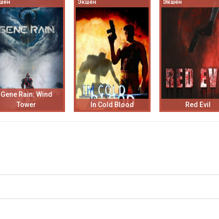
шен
Экшен
Экшен
Gene Rain: Wind
Tower
In Cold Blood
Red Evil