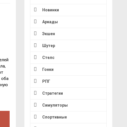
Новинки
Аркады
Экшен
Шутер
Стелс
елей
ла,
Гонки
от
 оба
РПГ
нную
Стратегии
Симуляторы
Спортивные