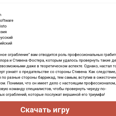
h
oftware
isto
нзия
русский
лийский
льное ограбление" вам отводится роль профессиональных грабит
йлора и Стивена Фостера, которым удалось провернуть такие де
евозможными даже в теоретическом аспекте. Однако, настал т
ерт узнаёт о предательстве со стороны Стивена. Как следствие,
 по разные стороны баррикад, тем самым, вступив в ожесточе
угом. Понимая, что он имеет дело с настоящим профессионалом,
овую команду специалистов, чтобы провернуть череду по-
х ограблений, которые послужат вершиной его триумфа!
Скачать игру