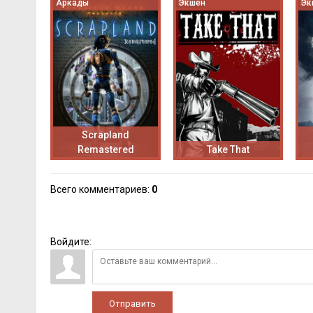
Аркады
Экшен
Эк
Scrapland
Remastered
Take That
Всего комментариев
:
0
Войдите:
Отправить