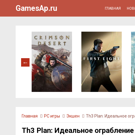
GamesAp.ru
ГЛАВНАЯ
НОВ
Главная
PC игры
Экшен
Th3 Plan: Идеальное ог
Th3 Plan: Идеальное ограбление