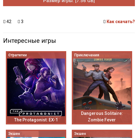
Размер игры: [7.56 GB]
42
3
Как скачать?
Интересные игры
Стратегии
Приключения
Dangerous Solitaire:
The Protagonist: EX-1
Zombie Fever
Экшен
Экшен