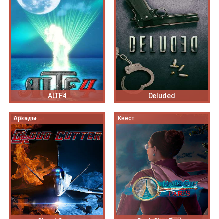
ALTF4
Deluded
Аркады
Квест