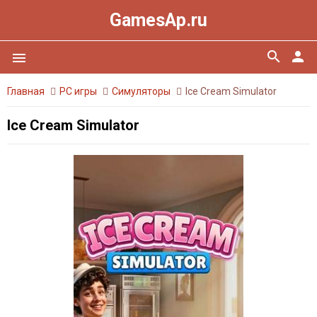
GamesAp.ru
search
person
menu
Главная
PC игры
Симуляторы
Ice Cream Simulator
Ice Cream Simulator