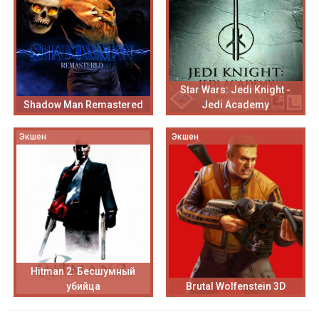
Star Wars: Jedi Knight -
Shadow Man Remastered
Jedi Academy
Экшен
Экшен
Hitman 2: Бесшумный
убийца
Brutal Wolfenstein 3D