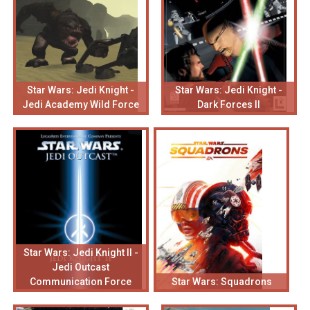
Star Wars: Jedi Knight -
Star Wars: Jedi Knight -
Jedi Academy Wild Force
Dark Forces II
Star Wars: Jedi Knight II -
Jedi Outcast
Communication Force
Star Wars: Squadrons