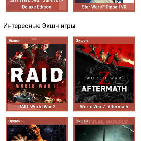
Star Wars Jedi: Survivor -
Deluxe Edition
Star Wars™ Pinball VR
Интересные Экшн игры
Экшен
Экшен
RAID: World War 2
World War Z: Aftermath
Экшен
Экшен