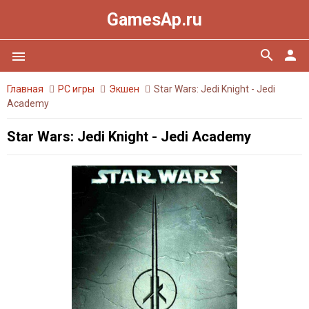
GamesAp.ru
search
person
menu
Главная
PC игры
Экшен
Star Wars: Jedi Knight - Jedi
Academy
Star Wars: Jedi Knight - Jedi Academy