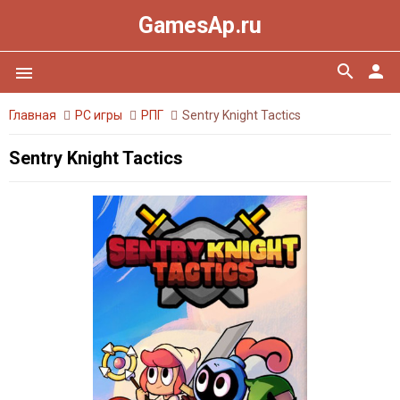
GamesAp.ru
search
person
menu
Главная
PC игры
РПГ
Sentry Knight Tactics
Sentry Knight Tactics