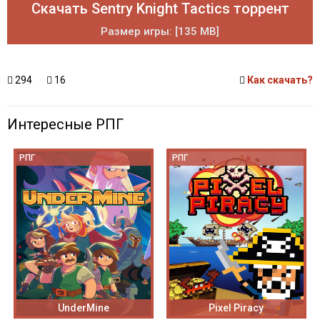
Скачать Sentry Knight Tactics торрент
Размер игры: [135 MB]
294
16
Как скачать?
Интересные РПГ
РПГ
РПГ
UnderMine
Pixel Piracy