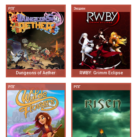
РПГ
Экшен
Dungeons of Aether
RWBY: Grimm Eclipse
РПГ
РПГ