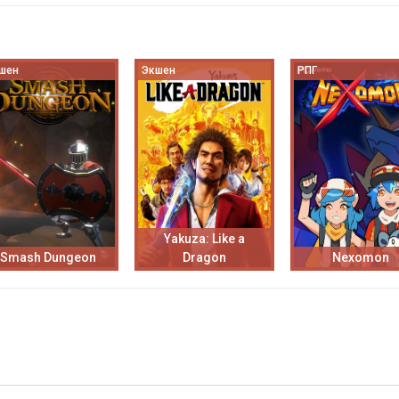
шен
Экшен
РПГ
Yakuza: Like a
Smash Dungeon
Dragon
Nexomon