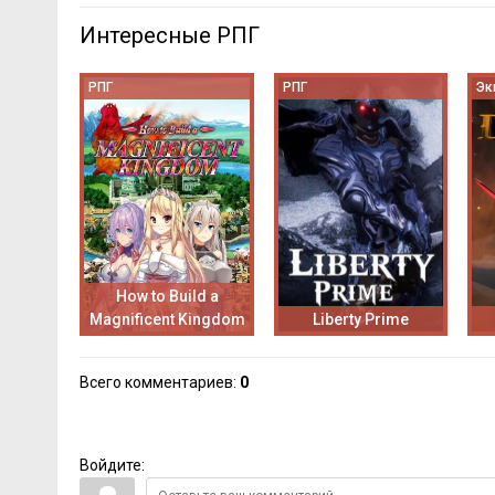
Интересные РПГ
РПГ
РПГ
Эк
How to Build a
Magnificent Kingdom
Liberty Prime
Всего комментариев
:
0
Войдите: