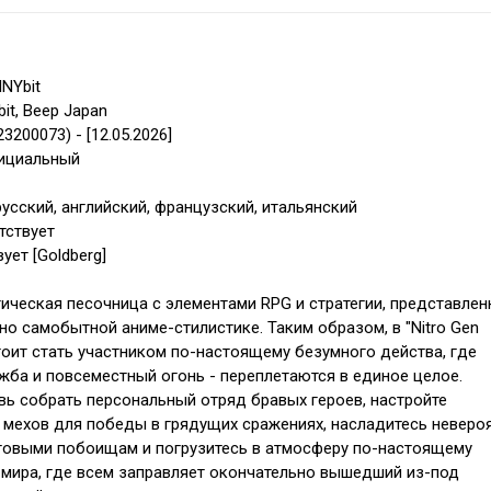
NYbit
it, Beep Japan
 23200073) - [12.05.2026]
фициальный
усский, английский, французский, итальянский
тствует
ует [Goldberg]
ическая песочница с элементами RPG и стратегии, представлен
но самобытной аниме-стилистике. Таким образом, в "Nitro Gen
оит стать участником по-настоящему безумного действа, где
ужба и повсеместный огонь - переплетаются в единое целое.
вь собрать персональный отряд бравых героев, настройте
мехов для победы в грядущих сражениях, насладитесь неверо
овыми побоищам и погрузитесь в атмосферу по-настоящему
мира, где всем заправляет окончательно вышедший из-под