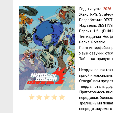
Год выпуска:
2026
Жанр: RPG, Strategy
Разработчик: DESTI
Издатель: DESTINYb
Версия: 1.2.1 (Build
Тип издания: Нео
Релиз: Portable
Язык интерфейса: р
Язык озвучки: отсу
Таблэтка: присутств
Неординарная такт
яркой и максималь
Omega" вам предст
твёрдая сталь, др
Приготовьтесь вно
передовых боевых 
зрелищными пошаг
непредсказуемого 