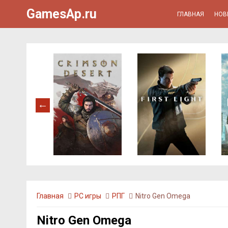
GamesAp.ru
ГЛАВНАЯ
НОВ
Главная
PC игры
РПГ
Nitro Gen Omega
Nitro Gen Omega