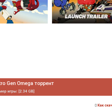
tro Gen Omega торрент
мер игры: [2.34 GB]
Как ска