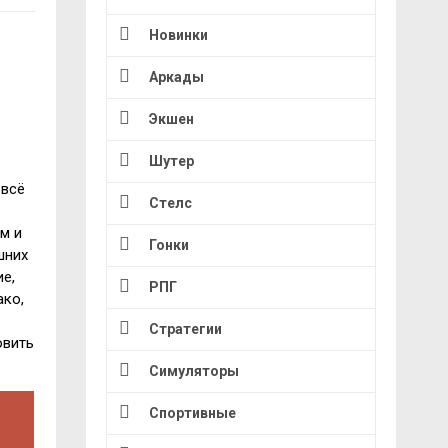
Новинки
Аркады
Экшен
Шутер
 всё
Стелс
м и
Гонки
шних
е,
РПГ
ако,
Стратегии
овить
Симуляторы
Спортивные