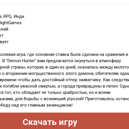
, RPG, Инди
lightGames
ский
ет
вует
олевая игра, где основная ставка была сделана на сражения и
. В "Demon Hunter" вам предлагается окунуться в атмосферу
рной страны, которая, в один из дней, оказалась между молото
в о вторжении могущественного злого демона, обитателям зде
 времени чтобы дать достойный отпор захватчику. Как следстви
х погибли ужасной смертью, а города превращены в пепел. Одн
я тот, кто обладает не только храбростью, но и всеми
ками, для борьбы с возникшей угрозой! Приготовьтесь остан
обеду над его главным зачинщиком!
Скачать игру