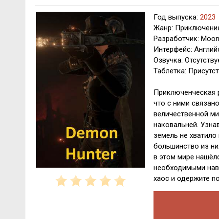
Год выпуска:
2023
Жанр: Приключения
Разработчик: Moon
Интерфейс: Англий
Озвучка: Отсутству
Таблетка: Присутст
Приключенческая р
что с ними связано
величественной ми
наковальней. Узна
земель не хватило
большинство из ни
в этом мире нашёлс
необходимыми навы
хаос и одержите п