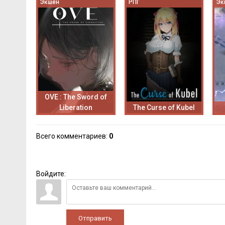
Экшен
РПГ
Эк
OVE : The Sword of
Liberation
The Curse of Kubel
Всего комментариев
:
0
Войдите:
Отправить