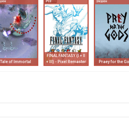
шен
РПГ
Экшен
FINAL FANTASY (I + II
Tale of Immortal
+ III) - Pixel Remaster
Praey for the G