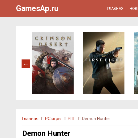
GamesAp.ru
ГЛАВНАЯ
НОВ
Главная
PC игры
РПГ
Demon Hunter
Demon Hunter