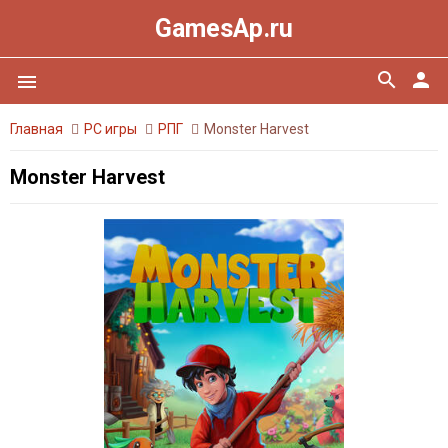
GamesAp.ru
search
person
menu
Главная
PC игры
РПГ
Monster Harvest
Monster Harvest