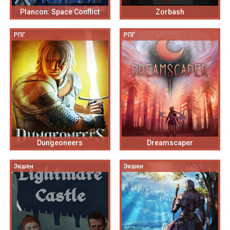
Plancon: Space Conflict
Zorbash
РПГ
РПГ
Dungeoneers
Dreamscaper
Экшен
Экшен