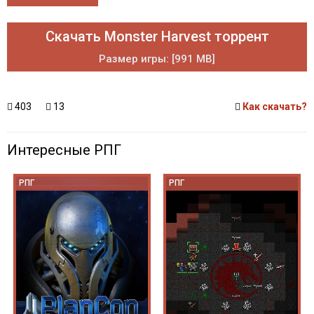
Скачать Monster Harvest торрент
Размер игры: [991 MB]
403
13
Как скачать?
Интересные РПГ
РПГ
РПГ