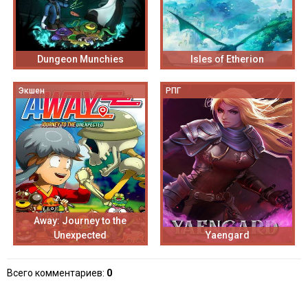
Dungeon Munchies
Isles of Etherion
Экшен
РПГ
Away: Journey to the
Unexpected
Yaengard
Всего комментариев
:
0