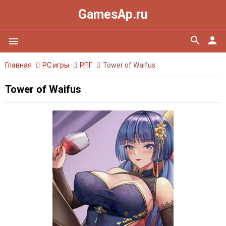
GamesAp.ru
search
person
menu
Главная
PC игры
РПГ
Tower of Waifus
Tower of Waifus