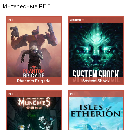
Интересные РПГ
РПГ
Экшен
Phantom Brigade
System Shock
РПГ
РПГ