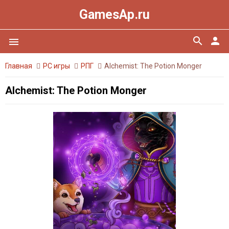
GamesAp.ru
search
person
menu
Главная
PC игры
РПГ
Alchemist: The Potion Monger
Alchemist: The Potion Monger