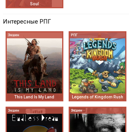
Soul
Интересные РПГ
Экшен
РПГ
This Land Is My Land
Legends of Kingdom Rush
Экшен
Экшен