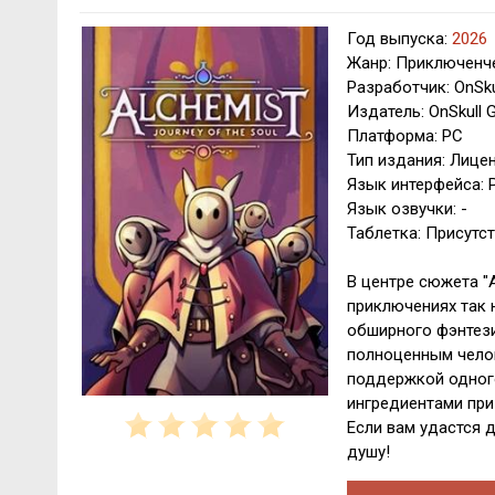
Год выпуска:
2026
Жанр: Приключенче
Разработчик: OnSk
Издатель: OnSkull
Платформа: PC
Тип издания: Лице
Язык интерфейса: Р
Язык озвучки: -
Таблетка: Присутст
В центре сюжета "A
приключениях так 
обширного фэнтези
полноценным челов
поддержкой одного
ингредиентами пр
Если вам удастся 
душу!