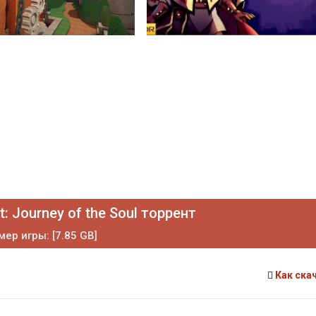
: Journey of the Soul торрент
мер игры: [7.85 GB]
Как ска