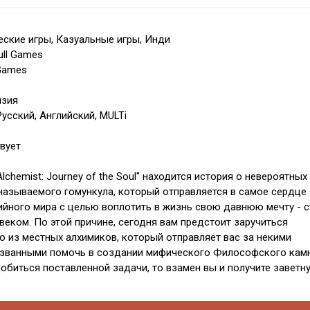
ские игры, Казуальные игры, Инди
ull Games
 Games
нзия
усский, Английский, MULTi
вует
lchemist: Journey of the Soul" находится история о невероятных
называемого гомункула, который отправляется в самое сердце
йного мира с целью воплотить в жизнь свою давнюю мечту - с
еком. По этой причине, сегодня вам предстоит заручиться
 из местных алхимиков, который отправляет вас за некими
изванными помочь в создании мифического Философского камн
добиться поставленной задачи, то взамен вы и получите заветн