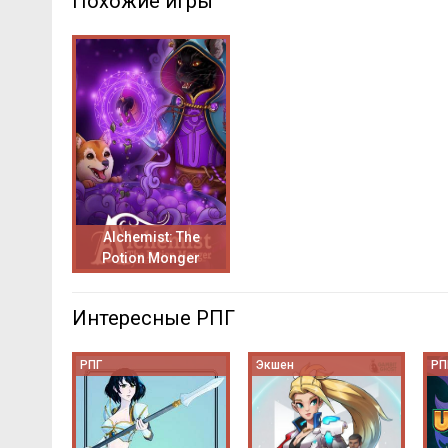
Похожие игры
Alchemist: The
Potion Monger
Интересные РПГ
РПГ
Экшен
РП