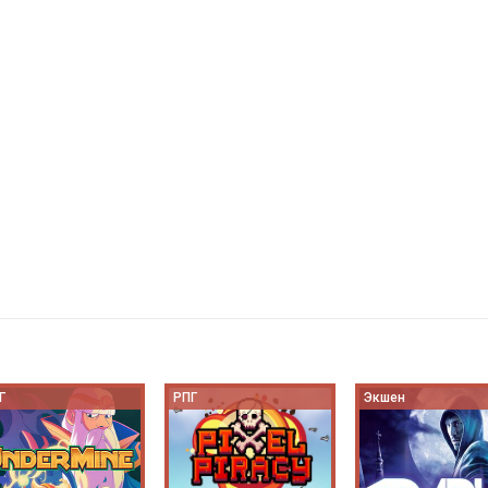
Г
РПГ
Экшен