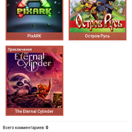
PixARK
Остров Русь
Приключения
The Eternal Cylinder
Всего комментариев
:
0