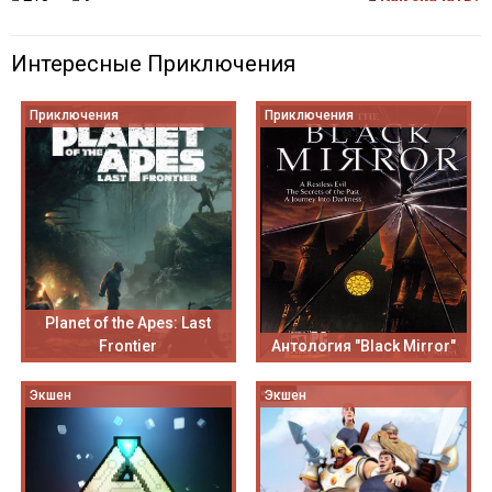
Интересные Приключения
Приключения
Приключения
Planet of the Apes: Last
Frontier
Антология "Black Mirror"
Экшен
Экшен