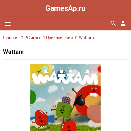
GamesAp.ru
search
person
menu
Главная
PC игры
Приключения
Wattam
Wattam