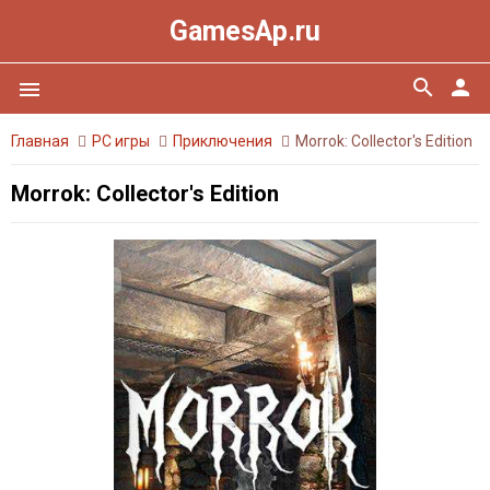
GamesAp.ru
search
person
menu
Главная
PC игры
Приключения
Morrok: Collector's Edition
Morrok: Collector's Edition