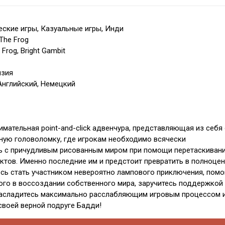
ские игры, Казуальные игры, Инди
The Frog
Frog, Bright Gambit
нзия
Английский, Немецкий
нимательная point-and-click адвенчура, представляющая из себя
ую головоломку, где игрокам необходимо всячески
ь с причудливым рисованным миром при помощи перетаскиван
ктов. Именно последние им и предстоит превратить в полноце
есь стать участником невероятно лампового приключения, помо
го в воссоздании собственного мира, заручитесь поддержкой
 насладитесь максимально расслабляющим игровым процессом 
 своей верной подруге Бадди!