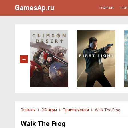
GamesAp.ru
ГЛАВНАЯ
НОВ
Главная
PC игры
Приключения
Walk The Frog
Walk The Frog