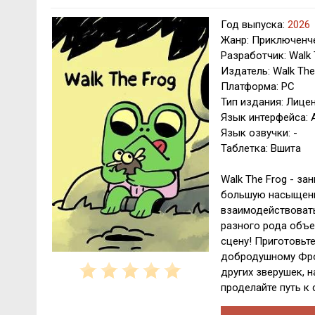
Год выпуска:
2026
Жанр: Приключенче
Разработчик: Walk 
Издатель: Walk The 
Платформа: PC
Тип издания: Лице
Язык интерфейса: 
Язык озвучки: -
Таблетка: Вшита
Walk The Frog - за
большую насыщенн
взаимодействоват
разного рода объе
сцену! Приготовьт
добродушному Фро
других зверушек,
проделайте путь к