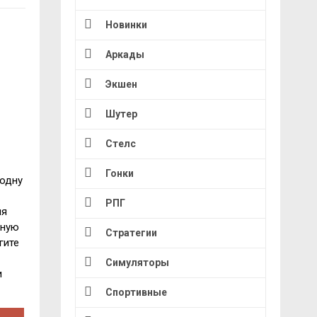
Новинки
Аркады
Экшен
Шутер
Стелс
Гонки
 одну
РПГ
ия
нную
Стратегии
гите
Симуляторы
и
Спортивные