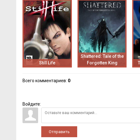
Shattered: Tale of the
Still Life
Forgotten King
Всего комментариев
:
0
Войдите:
Отправить