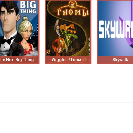
The Next Big Thing
Wiggles / Гномы
Skywalk