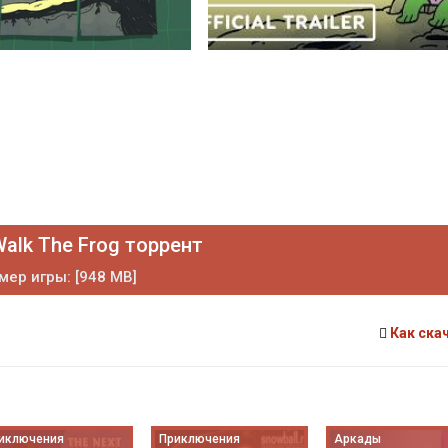
alk The Frog торрент
мер игры: [948 MB]
Как ска
иключения
Приключения
Аркады