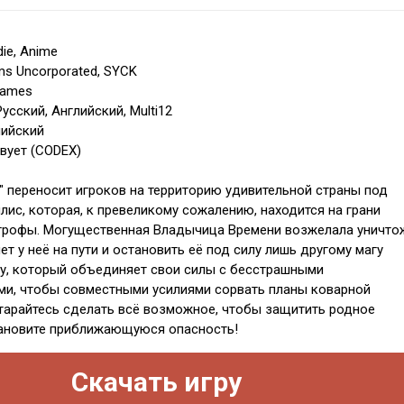
die, Anime
ms Uncorporated, SYCK
Games
усский, Английский, Multi12
лийский
твует (CODEX)
s" переносит игроков на территорию удивительной страны под
лис, которая, к превеликому сожалению, находится на грани
трофы. Могущественная Владычица Времени возжелала уничто
ет у неё на пути и остановить её под силу лишь другому магу
лу, который объединяет свои силы с бесстрашными
и, чтобы совместными усилиями сорвать планы коварной
арайтесь сделать всё возможное, чтобы защитить родное
тановите приближающуюся опасность!
Скачать игру