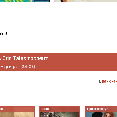
lent
 Cris Tales торрент
мер игры: [2.6 GB]
Как ска
шен
Экшен
Приключения