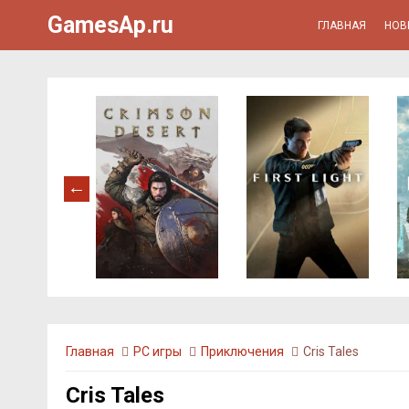
GamesAp.ru
ГЛАВНАЯ
НОВ
Главная
PC игры
Приключения
Cris Tales
Cris Tales