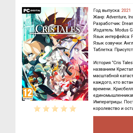
Год выпуска:
2021
Жанр: Adventure, In
Разработчик: Drea
Издатель: Modus 
Язык интерфейса: Р
Язык озвучки: Анг
Таблетка: Присутс
История "Cris Tale
названием Кристал
масштабной катас
каждого, кто встан
времени...Крисбел
единомышленникам
Императрицы. Пост
королевство и ос