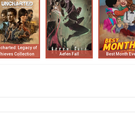
charted: Legacy of
Thieves Collection
Aefen Fall
Best Month Ev