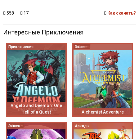
558
17
Как скачать?
Интересные Приключения
Приключения
Экшен
Angelo and Deemon: One
Hell of a Quest
Alchemist Adventure
Экшен
Аркады