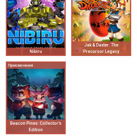
Jak & Daxter: The
Nibiru
Precursor Legacy
Приключения
Beacon Pines: Collector's
Edition