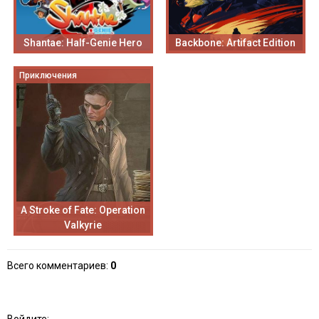
Shantae: Half-Genie Hero
Backbone: Artifact Edition
Приключения
A Stroke of Fate: Operation
Valkyrie
Всего комментариев
:
0
Войдите: