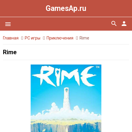
GamesAp.ru
search
person
menu
Главная
PC игры
Приключения
Rime
Rime