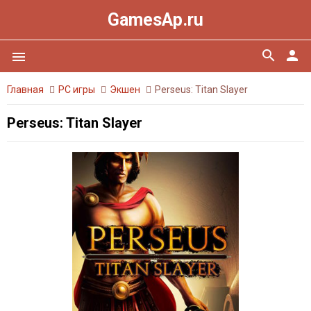
GamesAp.ru
search
person
menu
Главная
PC игры
Экшен
Perseus: Titan Slayer
Perseus: Titan Slayer