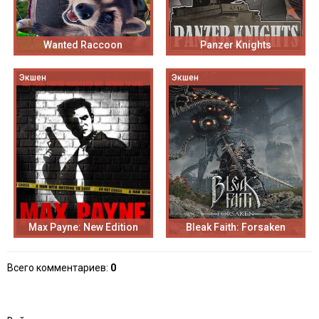
Wanted Raccoon
Panzer Knights
Экшен
Экшен
Max Payne: New Edition
Bleak Faith: Forsaken
Всего комментариев
:
0