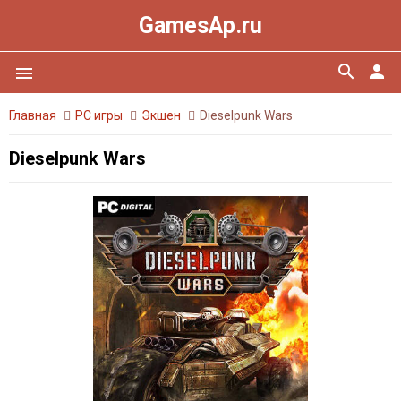
GamesAp.ru
search
person
menu
Главная
PC игры
Экшен
Dieselpunk Wars
Dieselpunk Wars