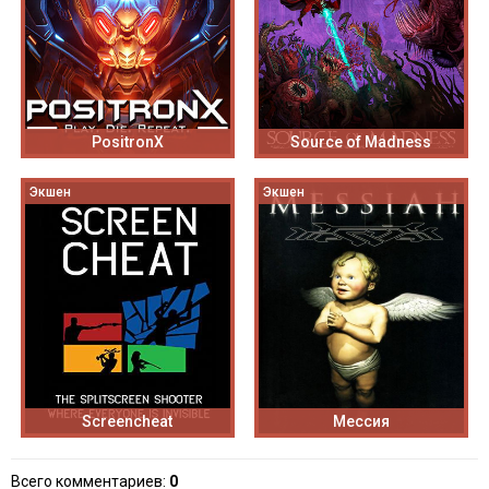
PositronX
Source of Madness
Экшен
Экшен
Screencheat
Мессия
Всего комментариев
:
0