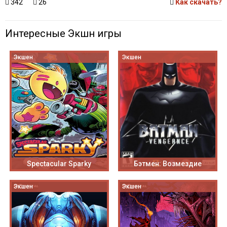
342
26
Как скачать?
Интересные Экшн игры
Экшен
Экшен
Spectacular Sparky
Бэтмен: Возмездие
Экшен
Экшен