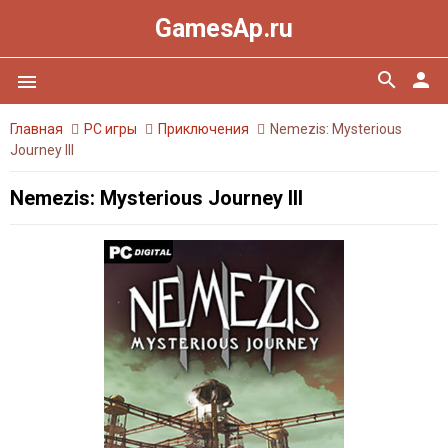
GamesAp.ru
search
person
menu
Главная
PC игры
Приключения
Nemezis: Mysterious
Journey III
Nemezis: Mysterious Journey III