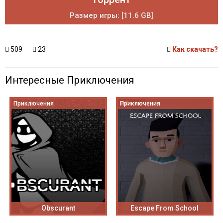
Размер игры: [11.6 GB]
509
23
Как скачать?
Интересные Приключения
Приключения
Приключения
Obscurant
Escape From School