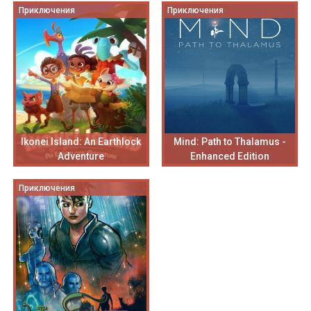
Приключения
Приключения
Ikonei Island: An Earthlock
Mind: Path to Thalamus -
Adventure
Enhanced Edition
Приключения