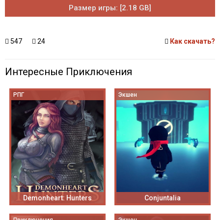
Размер игры: [2.18 GB]
547
24
Как скачать?
Интересные Приключения
РПГ
Экшен
Demonheart: Hunters
Conjuntalia