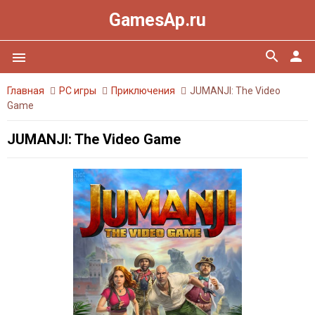
GamesAp.ru
search
person
menu
Главная
PC игры
Приключения
JUMANJI: The Video
Game
JUMANJI: The Video Game