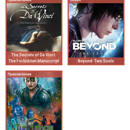
Приключения
Экшен
The Secrets of Da Vinci:
The Forbidden Manuscript
Beyond: Two Souls
Приключения