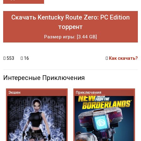
Скачать Kentucky Route Zero: PC Edition
торрент
Размер игры: [3.44 GB]
553
16
Как скачать?
Интересные Приключения
Экшен
Приключения