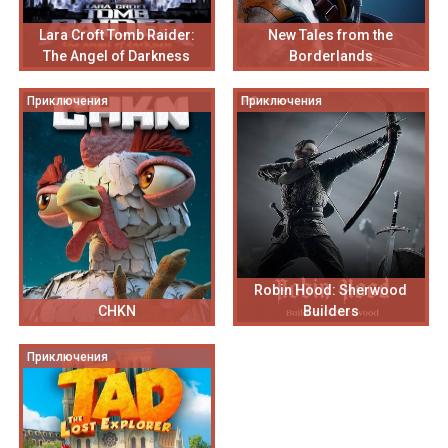
Lara Croft Tomb Raider:
New Tales from the
The Angel of Darkness
Borderlands
Приключения
Приключения
Robin Hood: Sherwood
CHKN
Builders
Приключения