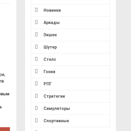
Новинки
Аркады
Экшен
Шутер
Стелс
Гонки
ое,
ла
РПГ
ковым
Стратегии
ь
Симуляторы
Спортивные