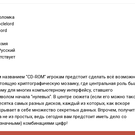
воломка
clelord
lord
нзия
Русский
тствует
м названием "CD-ROM" игрокам предстоит сделать всё возможн
тоящую криптографическую мозаику, где центральная роль бы
му для многих компьютерному интерфейсу, ставшего
олом начала "нулевых". В центре сюжета (если его можно та
десятка самых разных дисков, каждый из которых, как вскоре
скрывает в себе множество секретных данных. Впрочем, получит
а не из простых, ведь сегодня вам предстоит иметь дело со
значными) комбинациями цифр!