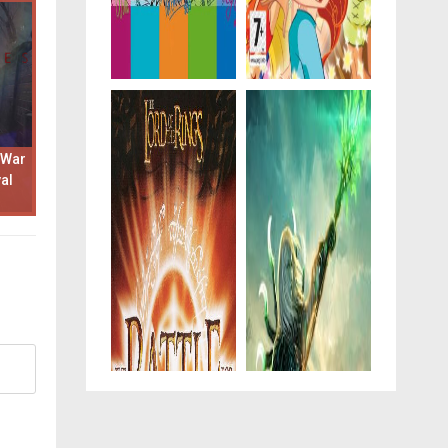
 War
al