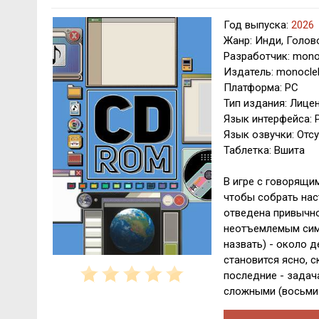
Год выпуска:
2026
Жанр: Инди, Голо
Разработчик: mono
Издатель: monocle
Платформа: PC
Тип издания: Лице
Язык интерфейса: 
Язык озвучки: Отсу
Таблетка: Вшита
В игре с говорящи
чтобы собрать нас
отведена привычно
неотъемлемым симв
назвать) - около 
становится ясно, 
последние - задач
сложными (восьми