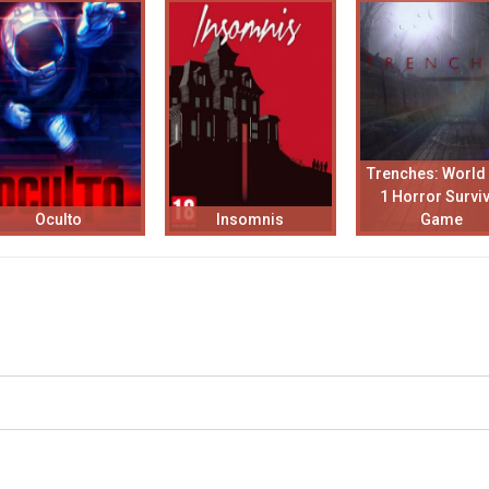
Trenches: World
1 Horror Surviv
Oculto
Insomnis
Game