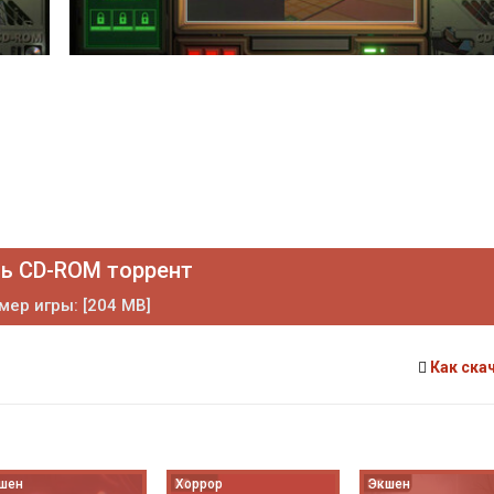
ь CD-ROM торрент
мер игры: [204 MB]
Как ска
шен
Хоррор
Экшен