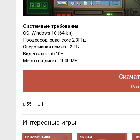
Системные требования:
ОС: Windows 10 (64-bit)
Процессор: quad-core 2.3ГГц
Оперативная память: 2 ГБ
Видеокарта: dx10+
Место на диске: 1000 МБ
Скачат
Раз
55
1
Интересные игры
Приключения
Экшен
Эк