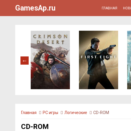
GamesAp.ru
ГЛАВНАЯ
НОВ
Главная
PC игры
Логические
CD-ROM
CD-ROM