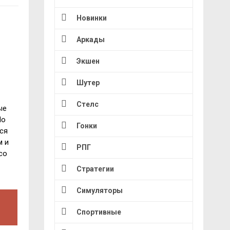
Новинки
Аркады
Экшен
Шутер
Стелс
ые
Но
Гонки
ся
м и
РПГ
со
Стратегии
Симуляторы
Спортивные