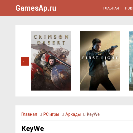
GamesAp.ru
ГЛАВНАЯ
НОВ
Главная
PC игры
Аркады
KeyWe
KeyWe