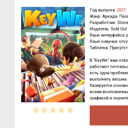
Год выпуска:
2021
Жанр: Аркада, Паз
Разработчик: Ston
Издатель: Sold Out
Язык интерфейса: р
Язык озвучки: отсу
Таблэтка: Присутст
В "KeyWe" вам отв
работают почтальо
есть одна проблема
выполнять весьма 
базируется основн
всеми возложенным
графикой и окунит