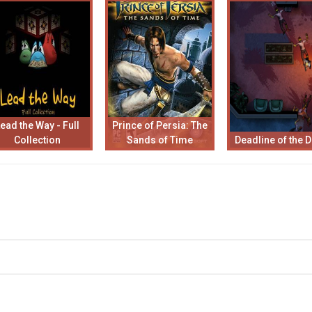
ead the Way - Full
Prince of Persia: The
Collection
Sands of Time
Deadline of the 