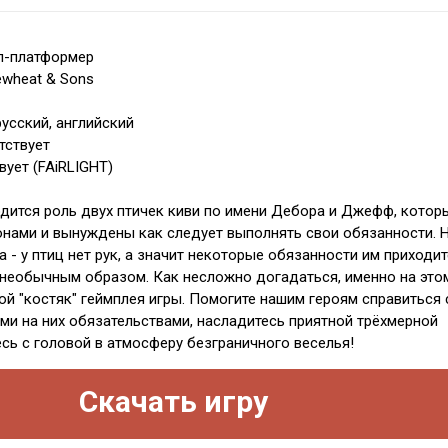
л-платформер
ewheat & Sons
усский, английский
тствует
вует (FAiRLIGHT)
одится роль двух птичек киви по имени Дебора и Джефф, котор
нами и вынуждены как следует выполнять свои обязанности. 
 - у птиц нет рук, а значит некоторые обязанности им приходит
необычным образом. Как несложно догадаться, именно на это
ой "костяк" геймплея игры. Помогите нашим героям справиться 
и на них обязательствами, насладитесь приятной трёхмерной
есь с головой в атмосферу безграничного веселья!
Скачать игру