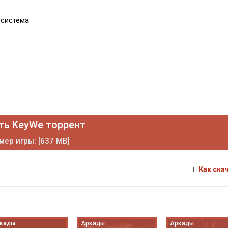
 система
ть KeyWe торрент
мер игры: [637 MB]
Как ска
кады
Аркады
Аркады