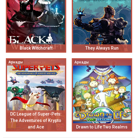
Black Witchcraft
They Always Run
Аркады
Аркады
DC League of Super-Pets:
The Adventures of Krypto
and Ace
Drawn to Life Two Realms