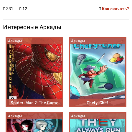
331
12
Как скачать?
Интересные Аркады
Аркады
Аркады
Spider-Man 2: The Game
Chefy-Chef
Аркады
Аркады