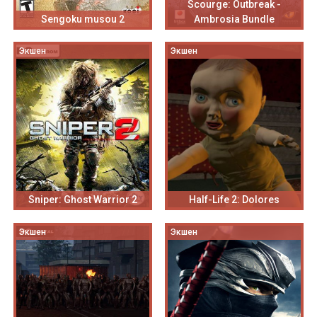
Scourge: Outbreak -
Sengoku musou 2
Ambrosia Bundle
Экшен
Экшен
Sniper: Ghost Warrior 2
Half-Life 2: Dolores
Экшен
Экшен