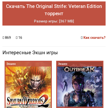
Скачать The Original Strife: Veteran Edition
торрент
Размер игры: [367 MB]
869
16
Как скачать?
Интересные Экшн игры
Экшен
Экшен